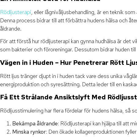
Rödljusterapi
, eller lågnivåljusbehandling, är en teknik so
Denna process bidrar till att förbättra hudens hälsa och 
åldrande.
För att förstå hur rödljusterapi kan gynna hudhälsa är det 
som bakterier och föroreningar. Dessutom bidrar huden til
Vägen in i Huden – Hur Penetrerar Rött Lju
Rött ljus tränger djupt in i huden tack vare dess unika våglä
energiproduktion och syresättning. Detta leder till en kaskad
Få Ett Strålande Ansiktslyft Med Rödljuss
Rödljusstimulering har flera fördelar för hudens hälsa, så s
Bekämpa åldrande:
Rödljusterapi kan hjälpa till att
Minska rynkor:
Den ökade kollagenproduktionen fyller