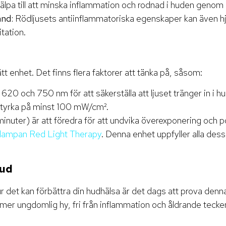
jälpa till att minska inflammation och rodnad i huden geno
ånd:
Rödljusets antiinflammatoriska egenskaper kan även hjä
tation.
 rätt enhet. Det finns flera faktorer att tänka på, såsom:
20 och 750 nm för att säkerställa att ljuset tränger in i hu
n styrka på minst 100 mW/cm².
inuter) är att föredra för att undvika överexponering och po
ilampan Red Light Therapy
. Denna enhet uppfyller alla dess
Hud
hur det kan förbättra din hudhälsa är det dags att prova den
e, mer ungdomlig hy, fri från inflammation och åldrande tecke