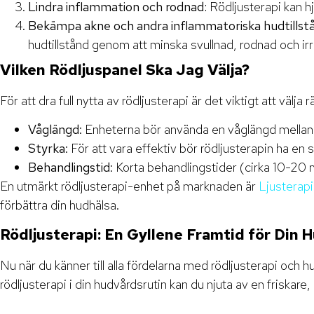
Lindra inflammation och rodnad:
Rödljusterapi kan h
Bekämpa akne och andra inflammatoriska hudtillst
hudtillstånd genom att minska svullnad, rodnad och irri
Vilken Rödljuspanel Ska Jag Välja?
För att dra full nytta av rödljusterapi är det viktigt att välja
Våglängd
: Enheterna bör använda en våglängd mellan 6
Styrka
: För att vara effektiv bör rödljusterapin ha e
Behandlingstid
: Korta behandlingstider (cirka 10-20 m
En utmärkt rödljusterapi-enhet på marknaden är
Ljusterap
förbättra din hudhälsa.
Rödljusterapi: En Gyllene Framtid för Din 
Nu när du känner till alla fördelarna med rödljusterapi och 
rödljusterapi i din hudvårdsrutin kan du njuta av en friskar