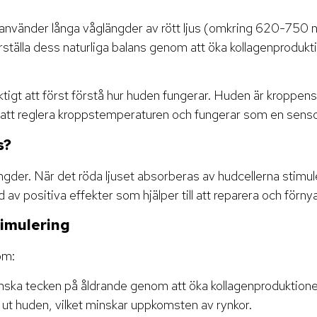
m använder långa våglängder av rött ljus (omkring 620-750 n
återställa dess naturliga balans genom att öka kollagenpro
viktigt att först förstå hur huden fungerar. Huden är kropp
l att reglera kroppstemperaturen och fungerar som en senso
s?
ngder. När det röda ljuset absorberas av hudcellerna stimuler
 av positiva effekter som hjälper till att reparera och förny
timulering
om:
 minska tecken på åldrande genom att öka kollagenproduktione
 ut huden, vilket minskar uppkomsten av rynkor.