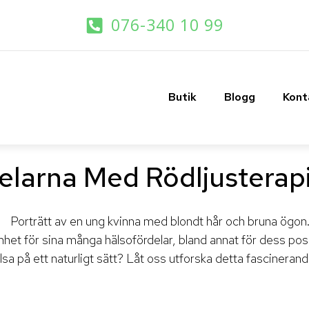
076-340 10 99
Butik
Blogg
Kont
larna Med Rödljusterap
het för sina många hälsofördelar, bland annat för dess pos
udhälsa på ett naturligt sätt? Låt oss utforska detta fascin