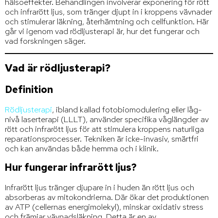
hälsoeffekter. Behandlingen involverar exponering för rött
och infrarött ljus, som tränger djupt in i kroppens vävnader
och stimulerar läkning, återhämtning och cellfunktion. Här
går vi igenom vad rödljusterapi är, hur det fungerar och
vad forskningen säger.
Vad är rödljusterapi?
Definition
Rödljusterapi
, ibland kallad fotobiomodulering eller låg-
nivå laserterapi (LLLT), använder specifika våglängder av
rött och infrarött ljus för att stimulera kroppens naturliga
reparationsprocesser. Tekniken är icke-invasiv, smärtfri
och kan användas både hemma och i klinik.
Hur fungerar infrarött ljus?
Infrarött ljus tränger djupare in i huden än rött ljus och
absorberas av mitokondrierna. Där ökar det produktionen
av ATP (cellernas energimolekyl), minskar oxidativ stress
och främjar vävnadsläkning. Detta är en av